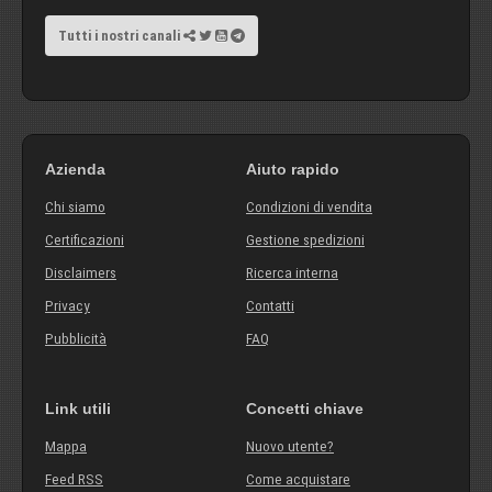
Tutti i nostri canali
Azienda
Aiuto rapido
Chi siamo
Condizioni di vendita
Certificazioni
Gestione spedizioni
Disclaimers
Ricerca interna
Privacy
Contatti
Pubblicità
FAQ
Link utili
Concetti chiave
Mappa
Nuovo utente?
Feed RSS
Come acquistare