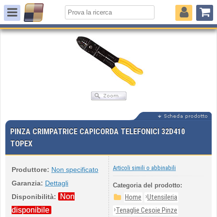
PINZA CRIMPATRICE CAPICORDA TELEFONICI 32D410
TOPEX
Articoli simili o abbinabili
Produttore:
Non specificato
Garanzia:
Dettagli
Categoria del prodotto:
Non
›
Disponibilità:
Home
Utensileria
›
disponibile
Tenaglie Cesoie Pinze