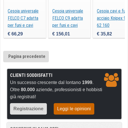
Cesoia universale
Cesoia universale
Cesoia cavi e fun
FELCO C7 adatta
FELCO C9 adatta
acciaio Knipex 9
per funi e cavi
per funi e cavi
62 160
€ 66,29
€ 156,01
€ 35,82
Pagina precedente
CLIENTI SODDISFATTI
Un successo crescente dal lontano
1999
.
Oltre
80.000
aziende, professionisti e hobbisti
già registrati!
Registrazione
Leggi le opinioni