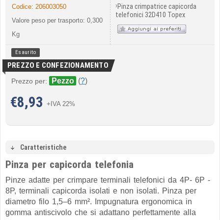
›
Pinza crimpatrice capicorda
Codice:
206003050
telefonici 32D410 Topex
Valore peso per trasporto: 0,300
Kg
Esaurito
PREZZO E CONFEZIONAMENTO
Pezzo
(
?
)
Prezzo per:
€
8,93
+IVA 22%
Caratteristiche
Pinza per capicorda telefonia
Pinze adatte per crimpare terminali telefonici da 4P- 6P -
8P, terminali capicorda isolati e non isolati. Pinza per
diametro filo 1,5–6 mm². Impugnatura ergonomica in
gomma antiscivolo che si adattano perfettamente alla