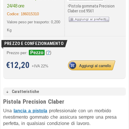
›
24/48 ore
Pistola gommata Precision
Claber cod.9561
Codice:
186015310
Valore peso per trasporto: 0,200
Kg
PREZZO E CONFEZIONAMENTO
Pezzo
(
?
)
Prezzo per:
€
12,20
Aggiungi al carrello
+IVA 22%
Caratteristiche
Pistola Precision Claber
Una
lancia a pistola
professionale con un morbido
rivestimento gommato che assicura sempre una presa
perfetta, in qualsiasi condizione di lavoro.