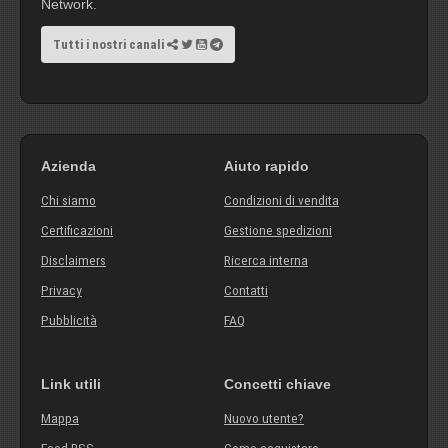
Network.
Tutti i nostri canali
Azienda
Aiuto rapido
Chi siamo
Condizioni di vendita
Certificazioni
Gestione spedizioni
Disclaimers
Ricerca interna
Privacy
Contatti
Pubblicità
FAQ
Link utili
Concetti chiave
Mappa
Nuovo utente?
Feed RSS
Come acquistare