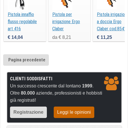
Pistola innaffio
Pistola per
Pistola irrigazion
flusso regolabile
irrigazione Ergo
a doccia Ergo
art 416
Claber
Claber cod.8541
€ 14,04
da € 8,21
€ 11,25
Pagina precedente
CLIENTI SODDISFATTI
Un successo crescente dal lontano
1999
.
Oltre
80.000
aziende, professionisti e hobbisti
già registrati!
Registrazione
Leggi le opinioni