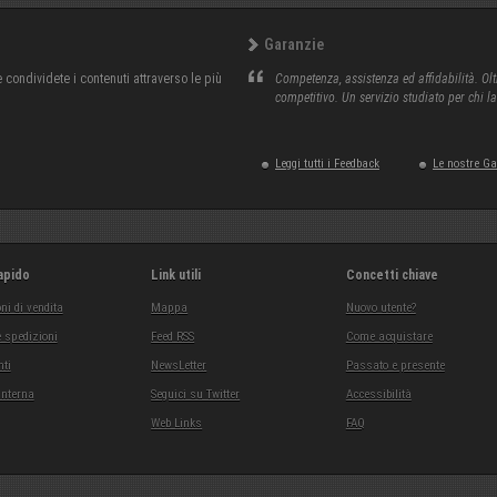
Garanzie
condividete i contenuti attraverso le più
Competenza, assistenza ed affidabilità. Olt
competitivo. Un servizio studiato per chi l
Leggi tutti i Feedback
Le nostre G
apido
Link utili
Concetti chiave
ni di vendita
Mappa
Nuovo utente?
 spedizioni
Feed RSS
Come acquistare
ti
NewsLetter
Passato e presente
interna
Seguici su Twitter
Accessibilità
Web Links
FAQ