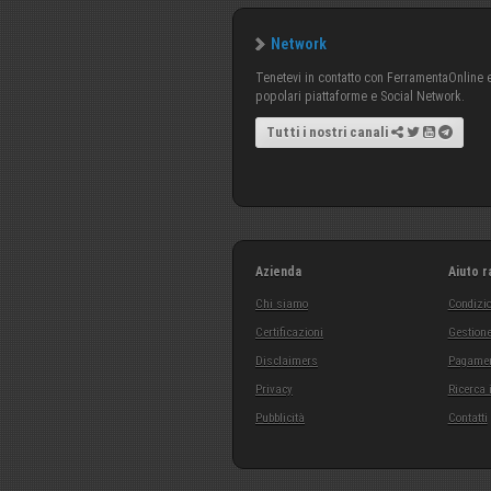
Network
Tenetevi in contatto con FerramentaOnline e 
popolari piattaforme e Social Network.
Tutti i nostri canali
Azienda
Aiuto r
Chi siamo
Condizio
Certificazioni
Gestione
Disclaimers
Pagamen
Privacy
Ricerca 
Pubblicità
Contatti