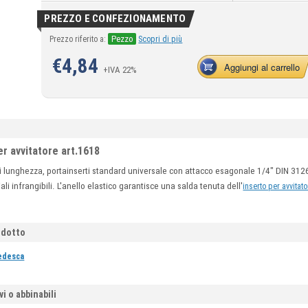
PREZZO E CONFEZIONAMENTO
Pezzo
Prezzo riferito a:
Scopri di più
€
4,84
Aggiungi al carrello
+IVA 22%
er avvitatore art.1618
 lunghezza, portainserti standard universale con attacco esagonale 1/4" DIN 3126
li infrangibili. L'anello elastico garantisce una salda tenuta dell'
inserto per avvitato
odotto
tedesca
vi o abbinabili