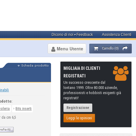
Dicono di noi • Feedback
Assistenza Clienti
Menu Utente
Carrello (0)
MIGLIAIA DI CLIENTI
REGISTRATI
Un successo crescente dal
lontano 1999. Oltre 80.000 aziende,
inabili
professionisti e hobbisti esigenti già
registrati!
odotto:
Registrazione
›
sileria
Bits inserti
r da cm 6,5
Leggi le opinioni