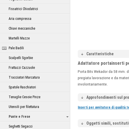
Fissatrici Chiodatrici
Aria compressa
Chiavi meccaniche
Martelli Mazze
Pale Badili
Caratteristiche
Scalpelli Sgorbie
Adattatore portainserti p
Frattazzi Cazzuole
Porta Bits Wekador da 58 mm. di
Tracciatori Marcatura
pregiata lavorazione e da materia
involontariamente.
Spatole Raschiatori
Tenaglie Cesoie Pinze
Approfondimenti sul pr
Utensili per filettatura
Inserti per avvitatore di qualità 
Punte e Frese
Oggetti simili, sostituti
Seghetti Segacci