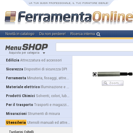
Novità in catalogo
Da non perdere!
Ricerca interna
Acquista per categoria
Edilizia
Attrezzatura ed accessori
Sicurezza
Dispositivi di sicurezza DPI
Ferramenta
Minuteria, fissaggi, attrezzatura
Materiale elettrico
Illuminazione e alimentazione
Prodotti Chimici
Solventi, colori, lubrificanti...
Per il trasporto
Trasporti e magazzino
Misurazioni
Strumenti di misura
Utensileria
Utensili manuali ed attrezzature
Taglierini Coltelli