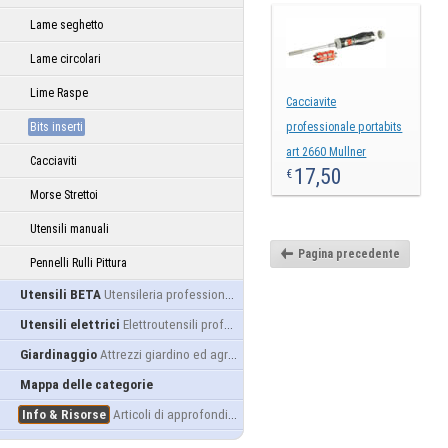
Lame seghetto
Lame circolari
Lime Raspe
Cacciavite
Bits inserti
professionale portabits
art 2660 Mullner
Cacciaviti
17,50
€
Morse Strettoi
Utensili manuali
Pagina precedente
Pennelli Rulli Pittura
Utensili BETA
Utensileria professionale
Utensili elettrici
Elettroutensili professionali
Giardinaggio
Attrezzi giardino ed agricoltura
Mappa delle categorie
Info & Risorse
Articoli di approfondimento