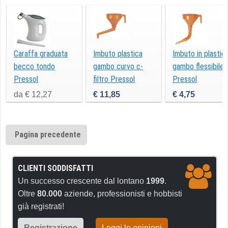
Caraffa graduata
Imbuto plastica
Imbuto in plastic
becco tondo
gambo curvo c-
gambo flessibile
Pressol
filtro Pressol
Pressol
da € 12,27
€ 11,85
€ 4,75
Pagina precedente
CLIENTI SODDISFATTI
Un successo crescente dal lontano
1999
.
Oltre
80.000
aziende, professionisti e hobbisti
già registrati!
Registrazione
Leggi le opinioni