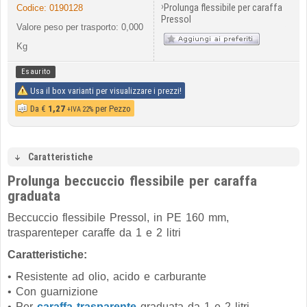
›
Prolunga flessibile per caraffa
Codice:
0190128
Pressol
Valore peso per trasporto: 0,000
Kg
Esaurito
Usa il box varianti per visualizzare i prezzi!
Da
€
1,27
per Pezzo
+IVA 22%
Caratteristiche
Prolunga beccuccio flessibile per caraffa
graduata
Beccuccio flessibile Pressol, in PE 160 mm,
trasparenteper caraffe da 1 e 2 litri
Caratteristiche:
• Resistente ad olio, acido e carburante
• Con guarnizione
• P
er
caraffa trasparente
graduata da 1 e 2 litri