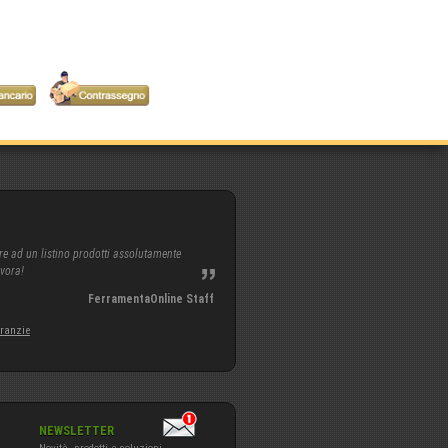
re ad un listino prodotti assolutamente
avora!
FerramentaOnline Staff
aranzie
NEWSLETTER