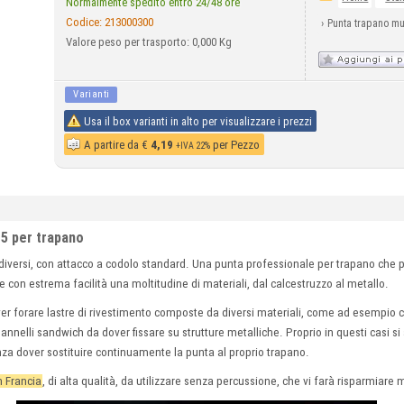
Normalmente spedito entro 24/48 ore
Codice:
213000300
›
Punta trapano mu
Valore peso per trasporto: 0,000 Kg
Varianti
Usa il box varianti in alto per visualizzare i prezzi
A partire da
€
4,19
per Pezzo
+IVA 22%
15 per trapano
 diversi, con attacco a codolo standard. Una punta professionale per trapano che 
are con estrema facilità una moltitudine di materiali, dal calcestruzzo al metallo.
er forare lastre di rivestimento composte da diversi materiali, come ad esempio
pannelli sandwich da dover fissare su strutture metalliche. Proprio in questi casi s
nza dover sostituire continuamente la punta al proprio trapano.
n Francia
, di alta qualità, da utilizzare senza percussione, che vi farà risparmiare 