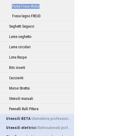
Punte Frese Widia
Frese legno FREUD
Seghetti Segacci
Lame seghetto
Lame circolari
Lime Raspe
Bits inserti
Cacciaviti
Morse Strettoi
Utensili manuali
Pennelli Rulli Pittura
Utensili BETA
Utensileria professionale
Utensili elettrici
Elettroutensili professionali