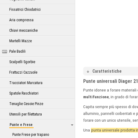
Fissatrici Chiodatrici
Aria compressa
Chiavi meccaniche
Martelli Mazze
Pale Badili
Scalpelli Sgorbie
Caratteristiche
Frattazzi Cazzuole
Punte universali Diager 2
Tracciatori Marcatura
Punte idonee a forare materiali
Spatole Raschiatori
multifunzione
, in grado di for
Tenaglie Cesoie Pinze
Capita sempre più spesso di dov
alluminio, pannelli coibentati e 
Utensili per filettatura
forare con un unico utensile, se
Punte e Frese
Una
punta universale prodotta i
Punte Frese per trapano