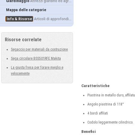
Giardinaggio
Attrezzi giardino ed agricoltura
Mappa delle categorie
Info & Risorse
Articoli di approfondimento
Risorse correlate
Segaccio per materiali da costruzione
Sega circolare BSS501RFE Makita
La giusta fresa per forare meglio e
velocemente
Caratteristiche
Piastrina in metallo duro, affil
Angolo piastrina di 118°
4 bordi affilati
Codolo leggermente cilindrico.
Benefici