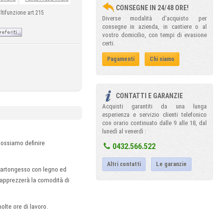
CONSEGNE IN 24/48 ORE!
ltifunzione art.215
Diverse modalità d'acquisto per
consegne in azienda, in cantiere o al
vostro domicilio, con tempi di evasione
certi.
Pagamenti
Chi siamo
CONTATTI E GARANZIE
Acquisti garantiti da una lunga
esperienza e servizio clienti telefonico
con orario continuato dalle 9 alle 18, dal
lunedì al venerdì :
possiamo definire
0432.566.522
Altri contatti
Le garanzie
 cartongesso con legno ed
i apprezzerà la comodità di
molte ore di lavoro.