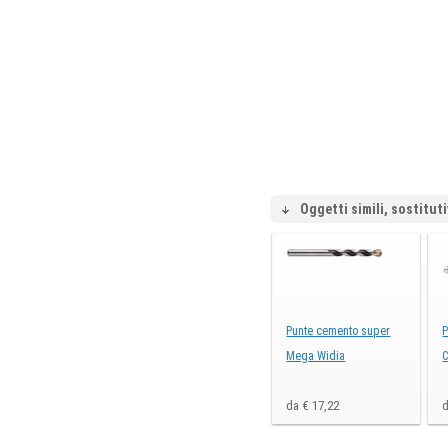
Oggetti simili, sostituti
Punte cemento super
P
Mega Widia
C
da € 17,22
d