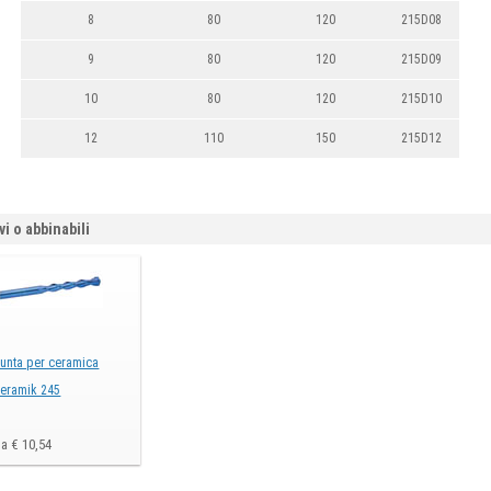
8
80
120
215D08
9
80
120
215D09
10
80
120
215D10
12
110
150
215D12
vi o abbinabili
unta per ceramica
eramik 245
a € 10,54