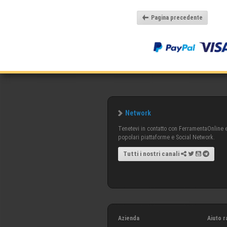
Pagina precedente
Network
Tenetevi in contatto con FerramentaOnline e 
popolari piattaforme e Social Network.
Tutti i nostri canali
Azienda
Aiuto r