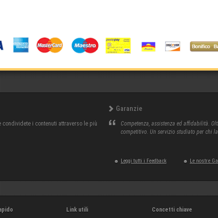
Garanzie
condividete i contenuti attraverso le più
Competenza, assistenza ed affidabilità. Olt
competitivo. Un servizio studiato per chi l
Leggi tutti i Feedback
Le nostre G
apido
Link utili
Concetti chiave