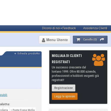
Dicono di noi • Feedback
Assistenza Clienti
Menu Utente
Carrello (0)
MIGLIAIA DI CLIENTI
REGISTRATI
Un successo crescente dal
lontano 1999. Oltre 80.000 aziende,
professionisti e hobbisti esigenti già
registrati!
Registrazione
inabili
Leggi le opinioni
odotto:
›
sileria
Punte Frese Widia