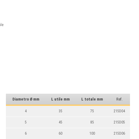
ale
Diametro Ø mm
L utile mm
L totale mm
Ref.
4
35
75
215D04
5
45
85
215D05
6
60
100
215D06