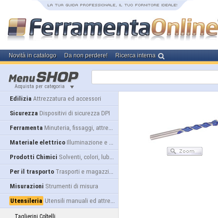
Novità in catalogo
Da non perdere!
Ricerca interna
Acquista per categoria
Edilizia
Attrezzatura ed accessori
Sicurezza
Dispositivi di sicurezza DPI
Ferramenta
Minuteria, fissaggi, attrezzatura
Materiale elettrico
Illuminazione e alimentazione
Prodotti Chimici
Solventi, colori, lubrificanti...
Per il trasporto
Trasporti e magazzino
Misurazioni
Strumenti di misura
Utensileria
Utensili manuali ed attrezzature
Taglierini Coltelli