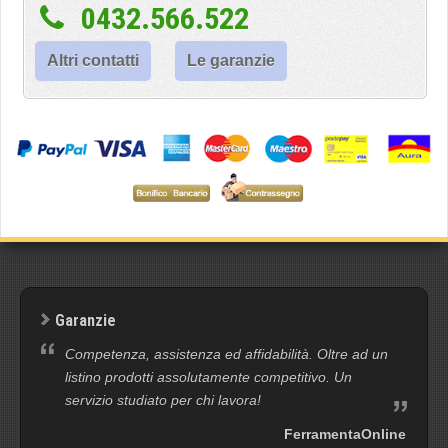
0432.566.522
Altri contatti
Le garanzie
Garanzie
Competenza, assistenza ed affidabilità. Oltre ad un
listino prodotti assolutamente competitivo. Un
servizio studiato per chi lavora!
FerramentaOnline