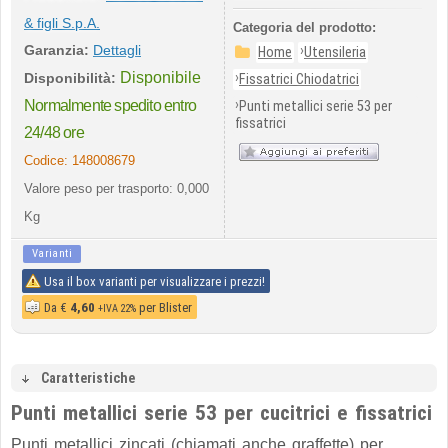
& figli S.p.A.
Categoria del prodotto:
Garanzia:
Dettagli
›
Home
Utensileria
Disponibile
›
Disponibilità:
Fissatrici Chiodatrici
›
Normalmente spedito entro
Punti metallici serie 53 per
fissatrici
24/48 ore
Codice:
148008679
Valore peso per trasporto: 0,000
Kg
Varianti
Usa il box varianti per visualizzare i prezzi!
Da
€
4,60
per Blister
+IVA 22%
Caratteristiche
Punti metallici serie 53 per cucitrici e fissatrici
Punti metallici zincati (chiamati anche graffette) per