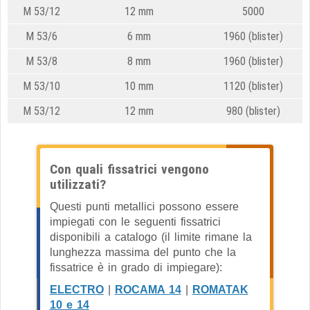
M 53/12
12 mm
5000
M 53/6
6 mm
1960 (blister)
M 53/8
8 mm
1960 (blister)
M 53/10
10 mm
1120 (blister)
M 53/12
12 mm
980 (blister)
Con quali fissatrici vengono
utilizzati?
Questi punti metallici possono essere
impiegati con le seguenti fissatrici
disponibili a catalogo (il limite rimane la
lunghezza massima del punto che la
fissatrice è in grado di impiegare):
ELECTRO
|
ROCAMA 14
|
ROMATAK
10 e 14