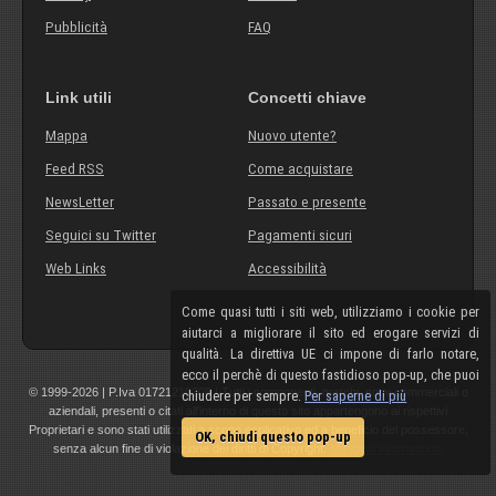
Pubblicità
FAQ
Link utili
Concetti chiave
Mappa
Nuovo utente?
Feed RSS
Come acquistare
NewsLetter
Passato e presente
Seguici su Twitter
Pagamenti sicuri
Web Links
Accessibilità
Come quasi tutti i siti web, utilizziamo i cookie per
aiutarci a migliorare il sito ed erogare servizi di
qualità. La direttiva UE ci impone di farlo notare,
ecco il perchè di questo fastidioso pop-up, che puoi
© 1999-2026 | P.Iva 01721210308 | Tutti i componenti, marchi, nomi commerciali o
chiudere per sempre.
Per saperne di più
aziendali, presenti o citati all'interno di questo sito appartengono ai rispettivi
Proprietari e sono stati utilizzati a scopo esplicativo ed a beneficio del possessore,
OK, chiudi questo pop-up
senza alcun fine di violazione dei diritti di Copyright.
Maggiori informazioni