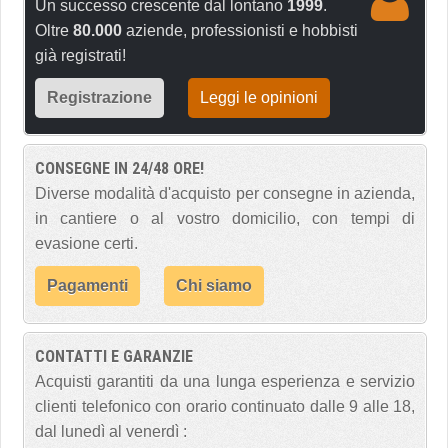
Un successo crescente dal lontano
1999
.
Oltre
80.000
aziende, professionisti e hobbisti
già registrati!
Registrazione
Leggi le opinioni
CONSEGNE IN 24/48 ORE!
Diverse modalità d'acquisto per consegne in azienda,
in cantiere o al vostro domicilio, con tempi di
evasione certi.
Pagamenti
Chi siamo
CONTATTI E GARANZIE
Acquisti garantiti da una lunga esperienza e servizio
clienti telefonico con orario continuato dalle 9 alle 18,
dal lunedì al venerdì :