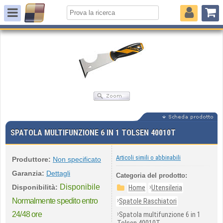
SPATOLA MULTIFUNZIONE 6 IN 1 TOLSEN 40010T
Articoli simili o abbinabili
Produttore:
Non specificato
Garanzia:
Dettagli
Categoria del prodotto:
Disponibile
›
Disponibilità:
Home
Utensileria
›
Normalmente spedito entro
Spatole Raschiatori
›
24/48 ore
Spatola multifunzione 6 in 1