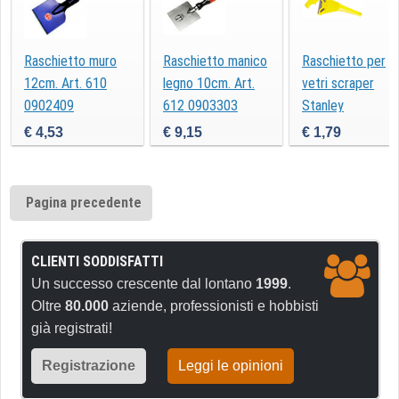
Raschietto muro
Raschietto manico
Raschietto per
12cm. Art. 610
legno 10cm. Art.
vetri scraper
0902409
612 0903303
Stanley
€ 4,53
€ 9,15
€ 1,79
Pagina precedente
CLIENTI SODDISFATTI
Un successo crescente dal lontano
1999
.
Oltre
80.000
aziende, professionisti e hobbisti
già registrati!
Registrazione
Leggi le opinioni