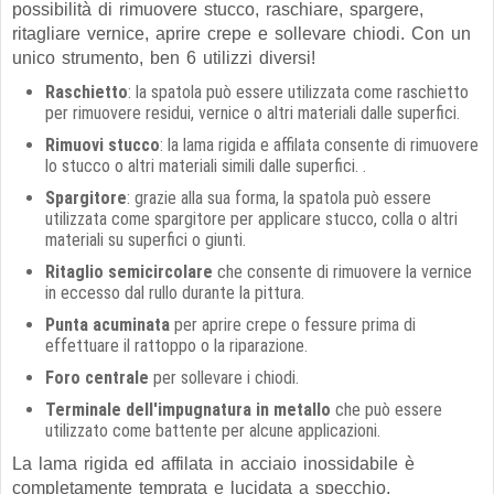
possibilità di rimuovere stucco, raschiare, spargere,
ritagliare vernice, aprire crepe e sollevare chiodi. Con un
unico strumento, ben 6 utilizzi diversi!
Raschietto
: la spatola può essere utilizzata come raschietto
per rimuovere residui, vernice o altri materiali dalle superfici.
Rimuovi stucco
: la lama rigida e affilata consente di rimuovere
lo stucco o altri materiali simili dalle superfici. .
Spargitore
: grazie alla sua forma, la spatola può essere
utilizzata come spargitore per applicare stucco, colla o altri
materiali su superfici o giunti.
Ritaglio semicircolare
che consente di rimuovere la vernice
in eccesso dal rullo durante la pittura.
Punta acuminata
per aprire crepe o fessure prima di
effettuare il rattoppo o la riparazione.
Foro centrale
per sollevare i chiodi.
Terminale dell'impugnatura in metallo
che può essere
utilizzato come battente per alcune applicazioni.
La lama rigida ed affilata in acciaio inossidabile è
completamente temprata e lucidata a specchio,