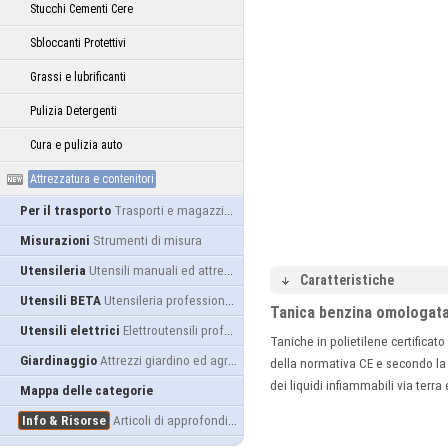
Stucchi Cementi Cere
Sbloccanti Protettivi
Grassi e lubrificanti
Pulizia Detergenti
Cura e pulizia auto
Attrezzatura e contenitori
Per il trasporto
Trasporti e magazzino
Misurazioni
Strumenti di misura
Utensileria
Utensili manuali ed attrezzature
Caratteristiche
Utensili BETA
Utensileria professionale
Tanica benzina omologata 
Utensili elettrici
Elettroutensili professionali
Taniche in polietilene certifica
Giardinaggio
Attrezzi giardino ed agricoltura
della normativa CE e secondo la C
dei liquidi infiammabili via terra e
Mappa delle categorie
Info & Risorse
Articoli di approfondimento