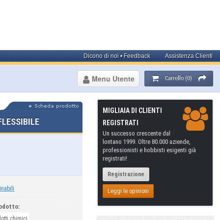
Dicono di noi • Feedback
Assistenza Clienti
Menu Utente
Carrello (0)
MIGLIAIA DI CLIENTI
LESSIBILE
REGISTRATI
Un successo crescente dal
lontano 1999. Oltre 80.000 aziende,
professionisti e hobbisti esigenti già
registrati!
Registrazione
inabili
Leggi le opinioni
odotto:
otti chimici