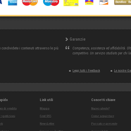
Garanzie
condividete i contenuti attraverso le più
Competenza, assistenza ed affidabilità. Olt
competitivo. Un servizio studiato per chi l
Leggi tutti i Feedback
Le nostre G
apido
Link utili
Concetti chiave
ni di vendita
Mappa
Nuovo utente?
 spedizioni
Feed RSS
Come acquistare
ti
NewsLetter
Passato e presente