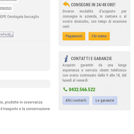
CONSEGNE IN 24/48 ORE!
ntenitori
Diverse modalità d'acquisto per
consegne in azienda, in cantiere o al
HDPE Omologata boccaglio
vostro domicilio, con tempi di evasione
certi.
Pagamenti
Chi siamo
CONTATTI E GARANZIE
Acquisti garantiti da una lunga
esperienza e servizio clienti telefonico
con orario continuato dalle 9 alle 18, dal
lunedì al venerdì :
0432.566.522
Altri contatti
Le garanzie
ate, prodotte in osservanza
 il trasporto e la conservazione