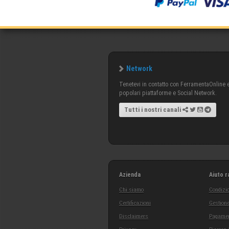
Network
Tenetevi in contatto con FerramentaOnline e 
popolari piattaforme e Social Network.
Tutti i nostri canali
Azienda
Aiuto r
Chi siamo
Condizio
Certificazioni
Gestione
Disclaimers
Pagamen