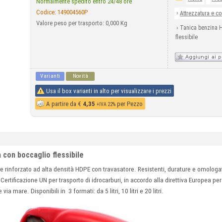
Normalmente spedito entro 24/48 ore
Codice:
149004560P
›
Attrezzatura e co
Valore peso per trasporto: 0,000 Kg
›
Tanica benzina 
flessibile
Varianti
Novità
Usa il box varianti in alto per visualizzare i prezzi
A partire da
€
4,35
per Pezzo
+IVA 22%
con boccaglio flessibile
to e rinforzato ad alta densità HDPE con travasatore. Resistenti, durature e omolog
ertificazione UN per trasporto di idrocarburi, in accordo alla direttiva Europea per
 via mare. Disponibili in 3 formati: da 5 litri, 10 litri e 20 litri.