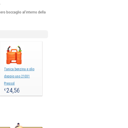
.
tero boccaglio al'interno della
Tanica benzina e olio
doppio uso 21031
Pressol
24,56
€