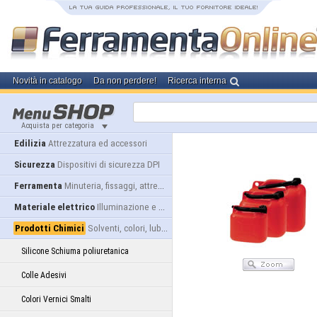
Novità in catalogo
Da non perdere!
Ricerca interna
Acquista per categoria
Edilizia
Attrezzatura ed accessori
Sicurezza
Dispositivi di sicurezza DPI
Ferramenta
Minuteria, fissaggi, attrezzatura
Materiale elettrico
Illuminazione e alimentazione
Prodotti Chimici
Solventi, colori, lubrificanti...
Silicone Schiuma poliuretanica
Colle Adesivi
Colori Vernici Smalti