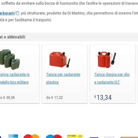
soffietto da avvitare sulla bocca di fuoriuscita che facilita le operazioni di travaso
più strutturate, prodotte da Di Martino, che permettono di inserire l'in
arburanti
à e per facilitarne il trasporto.
vi o abbinabili
anica carburante in
Tanica per carburante
Tanica doppia per olio
etallo tipo militare
plastica
e carburante 5LT
13,34
€
a € 30,58
da € 17,22