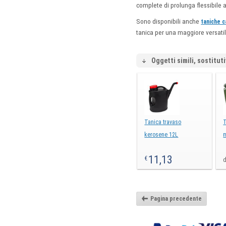
complete di prolunga flessibile a 
Sono disponibili anche
taniche c
tanica per una maggiore versatilit
Oggetti simili, sostituti
Tanica travaso
T
kerosene 12L
m
11,13
€
d
Pagina precedente