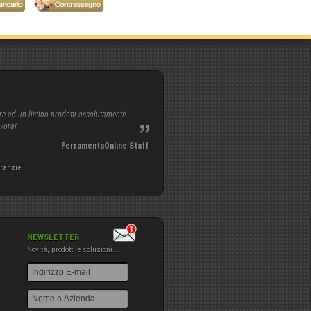
re ad un listino prodotti assolutamente
avora!
FerramentaOnline Staff
aranzie
NEWSLETTER
Novità, prodotti e soluzioni...