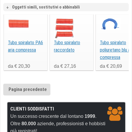
Oggetti simili, sostitutivi o abbinabili
Tubo spiralato PA6
Tubo spiralato
Tubo spiralato
aria compressa
raccordato
poliuretano blu ar
compressa
da € 20,30
da € 27,16
da € 20,69
Pagina precedente
CLIENTI SODDISFATTI
Un successo crescente dal lontano
1999
.
Oltre
80.000
aziende, professionisti e hobbisti
già registrati!