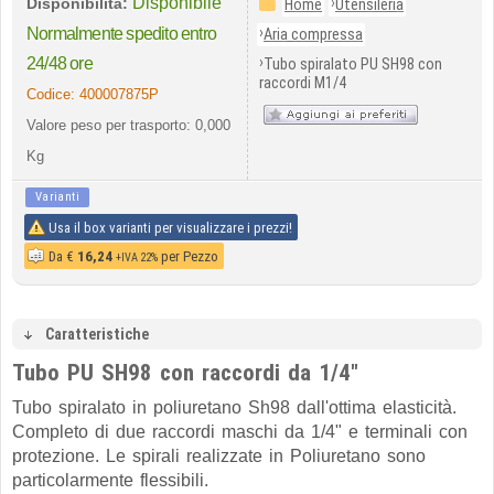
Disponibile
›
Disponibilità:
Home
Utensileria
›
Normalmente spedito entro
Aria compressa
›
24/48 ore
Tubo spiralato PU SH98 con
raccordi M1/4
Codice:
400007875P
Valore peso per trasporto: 0,000
Kg
Varianti
Usa il box varianti per visualizzare i prezzi!
Da
€
16,24
per Pezzo
+IVA 22%
Caratteristiche
Tubo PU SH98 con raccordi da 1/4"
Tubo spiralato in poliuretano Sh98 dall'ottima elasticità.
Completo di due raccordi maschi da 1/4" e terminali con
protezione. Le spirali realizzate in Poliuretano sono
particolarmente flessibili.