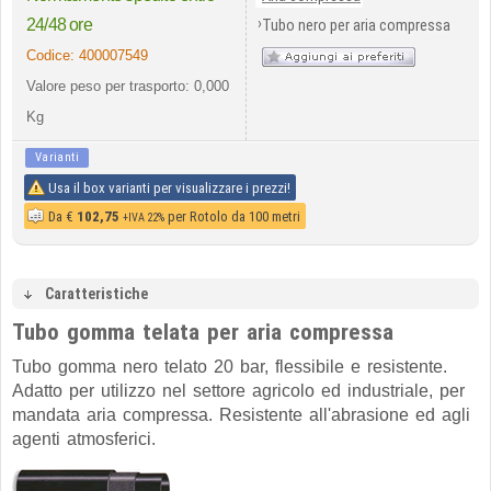
›
24/48 ore
Tubo nero per aria compressa
Codice:
400007549
Valore peso per trasporto: 0,000
Kg
Varianti
Usa il box varianti per visualizzare i prezzi!
Da
€
102,75
per Rotolo da 100 metri
+IVA 22%
Caratteristiche
Tubo gomma telata per aria compressa
Tubo gomma nero telato 20 bar, flessibile e resistente.
Adatto per utilizzo nel settore agricolo ed industriale, per
mandata aria compressa. Resistente all'abrasione ed agli
agenti atmosferici.