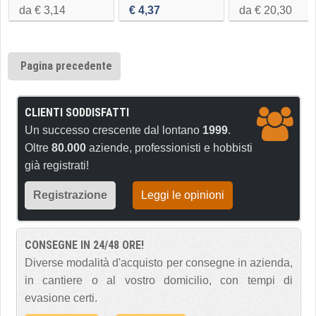
a baionetta
da € 3,14
€ 4,37
da € 20,30
Pagina precedente
CLIENTI SODDISFATTI
Un successo crescente dal lontano
1999
.
Oltre
80.000
aziende, professionisti e hobbisti
già registrati!
Registrazione
Leggi le opinioni
CONSEGNE IN 24/48 ORE!
Diverse modalità d'acquisto per consegne in azienda,
in cantiere o al vostro domicilio, con tempi di
evasione certi.