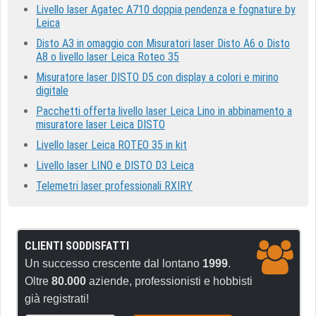
Livello laser Agatec A710 doppia pendenza e fognature by
Leica
Disto A3 in omaggio con Misuratori laser Disto A6 o Disto
A8 o livello laser Leica Roteo 35
Misuratore laser DISTO D5 con display a colori e mirino
digitale
Pacchetti offerta livello laser Leica Lino in abbinamento a
misuratore laser Leica DISTO
Livello laser Leica ROTEO 35 in kit
Livello laser LINO e DISTO D3 Leica
Telemetri laser professionali RXIRY
CLIENTI SODDISFATTI
Un successo crescente dal lontano
1999
.
Oltre
80.000
aziende, professionisti e hobbisti
già registrati!