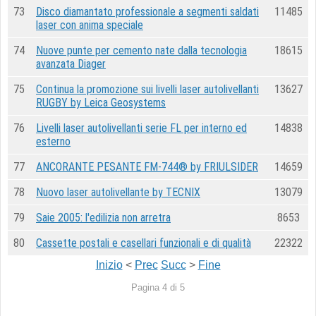
73
Disco diamantato professionale a segmenti saldati
11485
laser con anima speciale
74
Nuove punte per cemento nate dalla tecnologia
18615
avanzata Diager
75
Continua la promozione sui livelli laser autolivellanti
13627
RUGBY by Leica Geosystems
76
Livelli laser autolivellanti serie FL per interno ed
14838
esterno
77
ANCORANTE PESANTE FM-744® by FRIULSIDER
14659
78
Nuovo laser autolivellante by TECNIX
13079
79
Saie 2005: l'edilizia non arretra
8653
80
Cassette postali e casellari funzionali e di qualità
22322
Inizio
<
Prec
Succ
>
Fine
Pagina 4 di 5