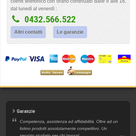
clienti telefonico con orario continuato dalle 9 alle 18,
dal lunedì al venerdì :
0432.566.522
Altri contatti
Le garanzie
Garanzie
Competenza, assistenza ed affidabilità. Oltre ad un
listino prodotti assolutamente competitivo. Un
servizio studiato per chi lavora!