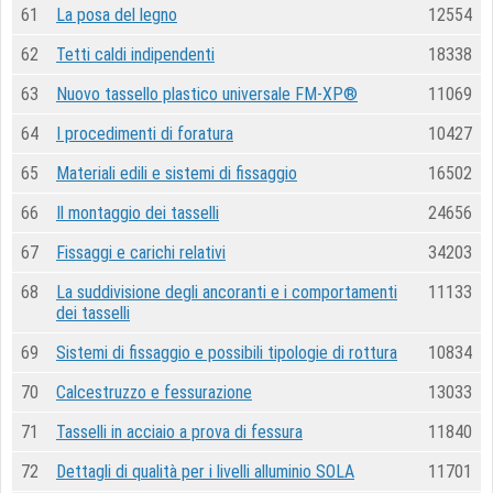
61
La posa del legno
12554
62
Tetti caldi indipendenti
18338
63
Nuovo tassello plastico universale FM-XP®
11069
64
I procedimenti di foratura
10427
65
Materiali edili e sistemi di fissaggio
16502
66
Il montaggio dei tasselli
24656
67
Fissaggi e carichi relativi
34203
68
La suddivisione degli ancoranti e i comportamenti
11133
dei tasselli
69
Sistemi di fissaggio e possibili tipologie di rottura
10834
70
Calcestruzzo e fessurazione
13033
71
Tasselli in acciaio a prova di fessura
11840
72
Dettagli di qualità per i livelli alluminio SOLA
11701