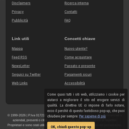
Disclaimers
Ricerca interna
Privacy
Contatti
Pubblicità
FAQ
Link utili
Concetti chiave
Mappa
Nuovo utente?
Feed RSS
Come acquistare
NewsLetter
Passato e presente
Seguici su Twitter
Pagamenti sicuri
Web Links
Accessibilità
Come quasi tutti i siti web, utilizziamo i cookie per
aiutarci a migliorare il sito ed erogare servizi di
qualità. La direttiva UE ci impone di farlo notare,
ecco il perchè di questo fastidioso pop-up, che puoi
© 1999-2026 | P.Iva 01721210308 | Tutti i componenti, marchi, nomi commerciali o
chiudere per sempre.
Per saperne di più
aziendali, presenti o citati all'interno di questo sito appartengono ai rispettivi
Proprietari e sono stati utilizzati a scopo esplicativo ed a beneficio del possessore,
OK, chiudi questo pop-up