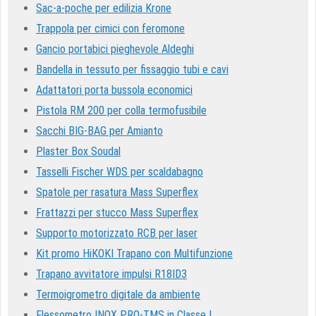
Sac-a-poche per edilizia Krone
Trappola per cimici con feromone
Gancio portabici pieghevole Aldeghi
Bandella in tessuto per fissaggio tubi e cavi
Adattatori porta bussola economici
Pistola RM 200 per colla termofusibile
Sacchi BIG-BAG per Amianto
Plaster Box Soudal
Tasselli Fischer WDS per scaldabagno
Spatole per rasatura Mass Superflex
Frattazzi per stucco Mass Superflex
Supporto motorizzato RCB per laser
Kit promo HiKOKI Trapano con Multifunzione
Trapano avvitatore impulsi R18ID3
Termoigrometro digitale da ambiente
Flessometro INOX PRO-TMS in Classe I