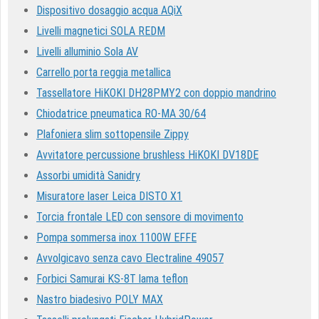
Dispositivo dosaggio acqua AQiX
Livelli magnetici SOLA REDM
Livelli alluminio Sola AV
Carrello porta reggia metallica
Tassellatore HiKOKI DH28PMY2 con doppio mandrino
Chiodatrice pneumatica RO-MA 30/64
Plafoniera slim sottopensile Zippy
Avvitatore percussione brushless HiKOKI DV18DE
Assorbi umidità Sanidry
Misuratore laser Leica DISTO X1
Torcia frontale LED con sensore di movimento
Pompa sommersa inox 1100W EFFE
Avvolgicavo senza cavo Electraline 49057
Forbici Samurai KS-8T lama teflon
Nastro biadesivo POLY MAX