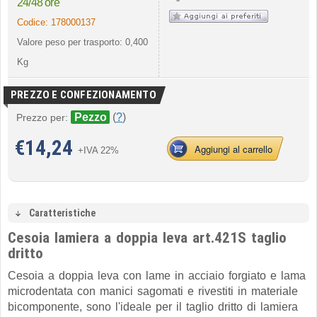
24/48 ore
Codice:
178000137
Valore peso per trasporto: 0,400
Kg
PREZZO E CONFEZIONAMENTO
Pezzo
(
?
)
Prezzo per:
€
14,24
Aggiungi al carrello
+IVA 22%
Caratteristiche
Cesoia lamiera a doppia leva art.421S taglio
dritto
Cesoia a doppia leva con lame in acciaio forgiato e lama
microdentata con manici sagomati e rivestiti in materiale
bicomponente, sono l'ideale per il taglio dritto di lamiera