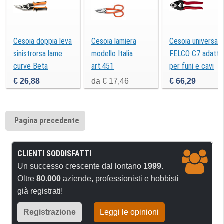
Cesoia doppia leva
Cesoia lamiera
Cesoia universale
sinistrorsa lame
modello Italia
FELCO C7 adatta
curve Beta
art.451
per funi e cavi
1124BM
€ 26,88
da € 17,46
€ 66,29
Pagina precedente
CLIENTI SODDISFATTI
Un successo crescente dal lontano
1999
.
Oltre
80.000
aziende, professionisti e hobbisti
già registrati!
Registrazione
Leggi le opinioni