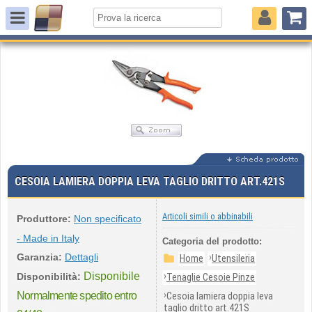
CESOIA LAMIERA DOPPIA LEVA TAGLIO DRITTO ART.421S
Articoli simili o abbinabili
Produttore:
Non specificato
- Made in Italy
Categoria del prodotto:
Garanzia:
Dettagli
›
Home
Utensileria
Disponibile
›
Disponibilità:
Tenaglie Cesoie Pinze
›
Normalmente spedito entro
Cesoia lamiera doppia leva
taglio dritto art.421S