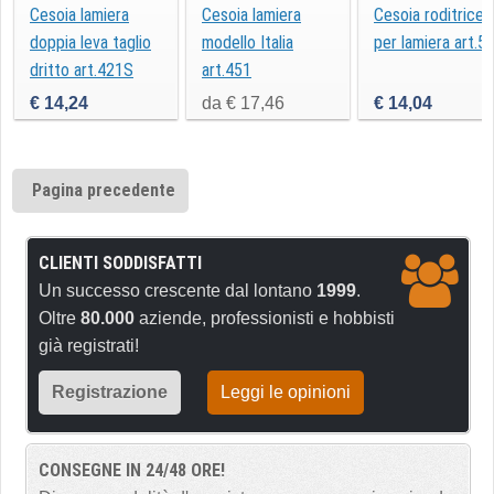
Cesoia lamiera
Cesoia lamiera
Cesoia roditrice
doppia leva taglio
modello Italia
per lamiera art.5
dritto art.421S
art.451
€ 14,24
da € 17,46
€ 14,04
Pagina precedente
CLIENTI SODDISFATTI
Un successo crescente dal lontano
1999
.
Oltre
80.000
aziende, professionisti e hobbisti
già registrati!
Registrazione
Leggi le opinioni
CONSEGNE IN 24/48 ORE!