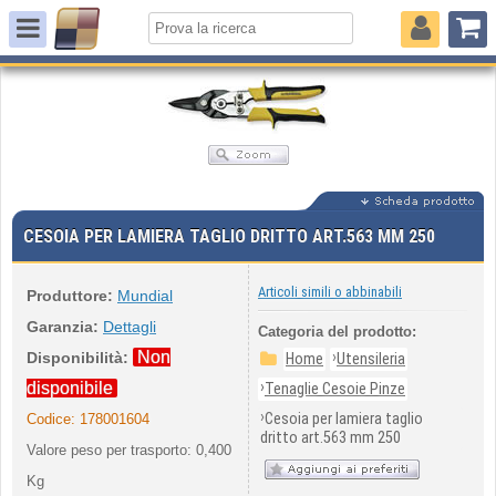
CESOIA PER LAMIERA TAGLIO DRITTO ART.563 MM 250
Articoli simili o abbinabili
Produttore:
Mundial
Garanzia:
Dettagli
Categoria del prodotto:
Non
›
Disponibilità:
Home
Utensileria
›
disponibile
Tenaglie Cesoie Pinze
›
Cesoia per lamiera taglio
Codice:
178001604
dritto art.563 mm 250
Valore peso per trasporto: 0,400
Kg