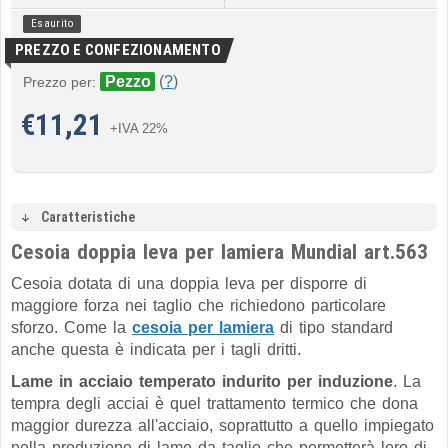
Esaurito
PREZZO E CONFEZIONAMENTO
Pezzo
(
?
)
Prezzo per:
€
11,21
+IVA 22%
Caratteristiche
Cesoia doppia leva per lamiera Mundial art.563
Cesoia dotata di una doppia leva per disporre di
maggiore forza nei taglio che richiedono particolare
sforzo. Come la
cesoia per lamiera
di tipo standard
anche questa è indicata per i tagli dritti.
Lame in acciaio temperato indurito per induzione
. La
tempra degli acciai è quel trattamento termico che dona
maggior durezza all'acciaio, soprattutto a quello impiegato
nella produzione di lame da taglio che permetterà loro di