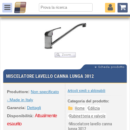
MISCELATORE LAVELLO CANNA LUNGA 3012
Articoli simili o abbinabili
Produttore:
Non specificato
- Made in Italy
Categoria del prodotto:
Garanzia:
Dettagli
›
Home
Edilizia
Attualmente
›
Disponibilità:
Rubinetteria e valvole
›
esaurito
Miscelatore lavello canna
lunga 3012