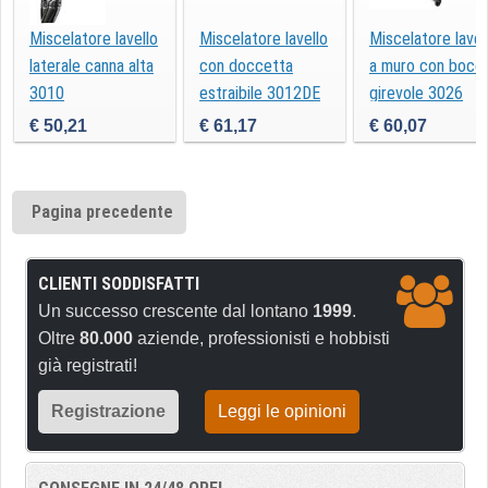
Miscelatore lavello
Miscelatore lavello
Miscelatore lavel
laterale canna alta
con doccetta
a muro con bocc
3010
estraibile 3012DE
girevole 3026
€ 50,21
€ 61,17
€ 60,07
Pagina precedente
CLIENTI SODDISFATTI
Un successo crescente dal lontano
1999
.
Oltre
80.000
aziende, professionisti e hobbisti
già registrati!
Registrazione
Leggi le opinioni