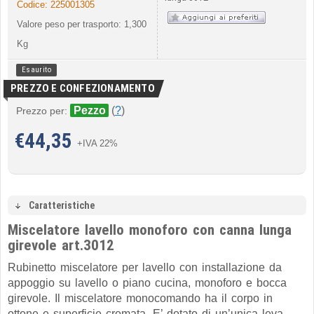
Codice:
225001305
Valore peso per trasporto: 1,300
Kg
Esaurito
PREZZO E CONFEZIONAMENTO
Pezzo
(
?
)
Prezzo per:
€
44,35
+IVA 22%
Caratteristiche
Miscelatore lavello monoforo con canna lunga
girevole art.3012
Rubinetto miscelatore per lavello con installazione da
appoggio su lavello o piano cucina, monoforo e bocca
girevole. Il miscelatore monocomando ha il corpo in
ottone e superficie cromata. E’ dotato di un’unica leva