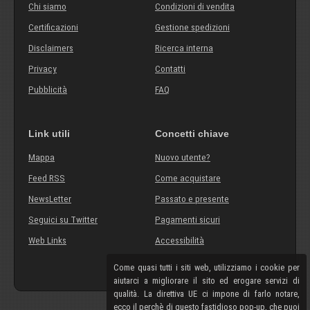
Chi siamo
Condizioni di vendita
Certificazioni
Gestione spedizioni
Disclaimers
Ricerca interna
Privacy
Contatti
Pubblicità
FAQ
Link utili
Concetti chiave
Mappa
Nuovo utente?
Feed RSS
Come acquistare
NewsLetter
Passato e presente
Seguici su Twitter
Pagamenti sicuri
Web Links
Accessibilità
Come quasi tutti i siti web, utilizziamo i cookie per
aiutarci a migliorare il sito ed erogare servizi di
qualità. La direttiva UE ci impone di farlo notare,
ecco il perchè di questo fastidioso pop-up, che puoi