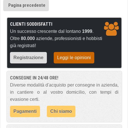
Pagina precedente
CLIENTI SODDISFATTI
Un successo crescente dal lontano
1999
.
Oltre
80.000
aziende, professionisti e hobbisti
già registrati!
Registrazione
Leggi le opinioni
CONSEGNE IN 24/48 ORE!
Diverse modalità d'acquisto per consegne in azienda,
in cantiere o al vostro domicilio, con tempi di
evasione certi.
Pagamenti
Chi siamo