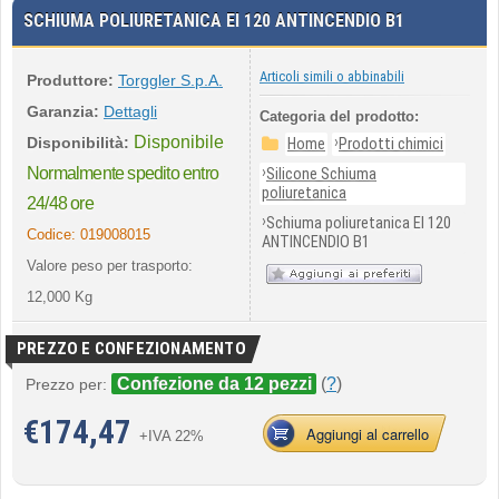
SCHIUMA POLIURETANICA EI 120 ANTINCENDIO B1
Articoli simili o abbinabili
Produttore:
Torggler S.p.A.
Garanzia:
Dettagli
Categoria del prodotto:
Disponibile
›
Disponibilità:
Home
Prodotti chimici
›
Normalmente spedito entro
Silicone Schiuma
poliuretanica
24/48 ore
›
Schiuma poliuretanica EI 120
Codice:
019008015
ANTINCENDIO B1
Valore peso per trasporto:
12,000 Kg
PREZZO E CONFEZIONAMENTO
Confezione da 12 pezzi
(
?
)
Prezzo per:
€
174,47
Aggiungi al carrello
+IVA 22%