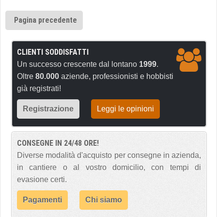
Pagina precedente
CLIENTI SODDISFATTI
Un successo crescente dal lontano
1999
.
Oltre
80.000
aziende, professionisti e hobbisti
già registrati!
Registrazione
Leggi le opinioni
CONSEGNE IN 24/48 ORE!
Diverse modalità d'acquisto per consegne in azienda,
in cantiere o al vostro domicilio, con tempi di
evasione certi.
Pagamenti
Chi siamo