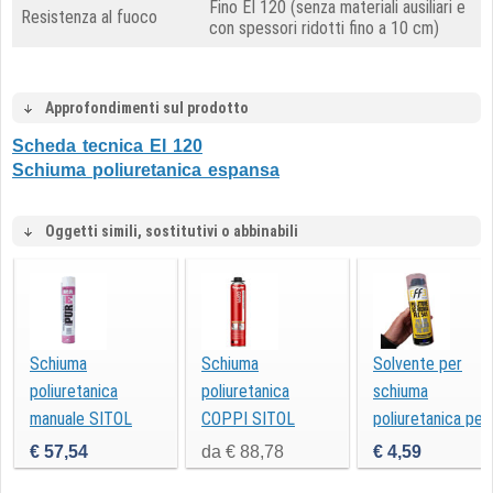
Fino EI 120 (senza materiali ausiliari e
Resistenza al fuoco
con spessori ridotti fino a 10 cm)
Approfondimenti sul prodotto
Scheda tecnica EI 120
Schiuma poliuretanica espansa
Oggetti simili, sostitutivi o abbinabili
Schiuma
Schiuma
Solvente per
poliuretanica
poliuretanica
schiuma
manuale SITOL
COPPI SITOL
poliuretanica per
SCHIUMAPUR B3
SCHIUMAPUR B2
pistola
€ 57,54
da € 88,78
€ 4,59