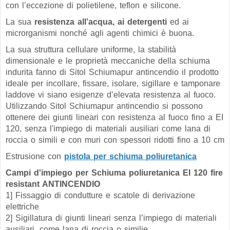
con l’eccezione di polietilene, teflon e silicone.
La sua
resistenza all’acqua, ai detergenti
ed ai
microrganismi nonché agli agenti chimici è buona.
La sua struttura cellulare uniforme, la stabilità
dimensionale e le proprietà meccaniche della schiuma
indurita fanno di
Sitol Schiumapur antincendio
il prodotto
ideale per incollare, fissare, isolare, sigillare e tamponare
laddove vi siano esigenze d’elevata resistenza al fuoco.
Utilizzando
Sitol Schiumapur antincendio
si possono
ottenere dei giunti lineari con resistenza al fuoco fino a EI
120, senza l'impiego di materiali ausiliari come lana di
roccia o simili e con muri con spessori ridotti fino a 10 cm
Estrusione con
pistola per schiuma poliuretanica
Campi d'impiego per Schiuma poliuretanica EI 120
fire
resistant ANTINCENDIO
1] Fissaggio di condutture e scatole di derivazione
elettriche
2] Sigillatura di giunti lineari
senza l’impiego di materiali
ausiliari, come lana di roccia o simili
e