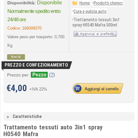
Disponibile
›
Disponibilità:
Home
Prodotti chimici
›
Normalmente spedito entro
Cura e pulizia auto
›
24/48 ore
Trattamento tessuti 3in1
spray H0540 Mafra 500ml
Codice:
166009370
Valore peso per trasporto: 0,700
Kg
Novità
PREZZO E CONFEZIONAMENTO
Pezzo
(
?
)
Prezzo per:
€
4,00
Aggiungi al carrello
+IVA 22%
Caratteristiche
Trattamento tessuti auto 3in1 spray
H0540 Mafra