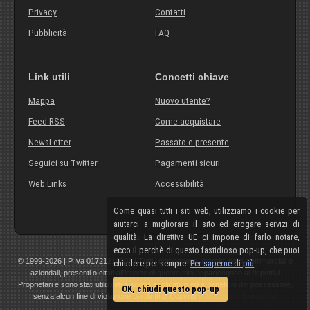
Privacy
Contatti
Pubblicità
FAQ
Link utili
Concetti chiave
Mappa
Nuovo utente?
Feed RSS
Come acquistare
NewsLetter
Passato e presente
Seguici su Twitter
Pagamenti sicuri
Web Links
Accessibilità
Come quasi tutti i siti web, utilizziamo i cookie per
aiutarci a migliorare il sito ed erogare servizi di
qualità. La direttiva UE ci impone di farlo notare,
ecco il perchè di questo fastidioso pop-up, che puoi
© 1999-2026 | P.Iva 01721210308 | Tutti i componenti, marchi, nomi commerciali o
chiudere per sempre.
Per saperne di più
aziendali, presenti o citati all'interno di questo sito appartengono ai rispettivi
Proprietari e sono stati utilizzati a scopo esplicativo ed a beneficio del possessore,
OK, chiudi questo pop-up
senza alcun fine di violazione dei diritti di Copyright.
Maggiori informazioni