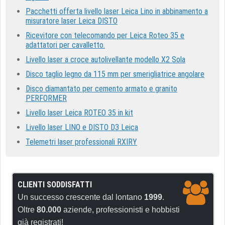
Pacchetti offerta livello laser Leica Lino in abbinamento a
misuratore laser Leica DISTO
Ricevitore con telecomando per Leica Roteo 35 e
adattatori per cavalletto.
Livello laser a croce autolivellante modello X2 Sola
Disco taglio legno da 115 mm per smerigliatrice angolare
Disco diamantato per cemento armato e granito
PERFORMER
Livello laser Leica ROTEO 35 in kit
Livello laser LINO e DISTO D3 Leica
Telemetri laser professionali RXIRY
CLIENTI SODDISFATTI
Un successo crescente dal lontano
1999
.
Oltre
80.000
aziende, professionisti e hobbisti
già registrati!