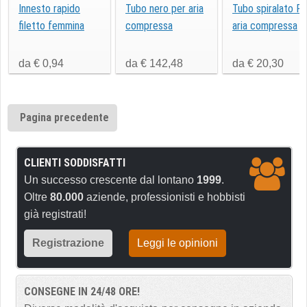
Innesto rapido
Tubo nero per aria
Tubo spiralato P
filetto femmina
compressa
aria compressa
da € 0,94
da € 142,48
da € 20,30
Pagina precedente
CLIENTI SODDISFATTI
Un successo crescente dal lontano
1999
.
Oltre
80.000
aziende, professionisti e hobbisti
già registrati!
Registrazione
Leggi le opinioni
CONSEGNE IN 24/48 ORE!