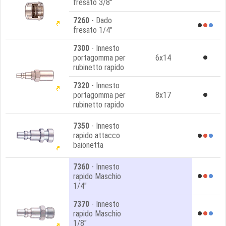
fresato 3/8"
7260
- Dado
fresato 1/4"
7300
- Innesto
portagomma per
6x14
rubinetto rapido
7320
- Innesto
portagomma per
8x17
rubinetto rapido
7350
- Innesto
rapido attacco
baionetta
7360
- Innesto
rapido Maschio
1/4"
7370
- Innesto
rapido Maschio
1/8"