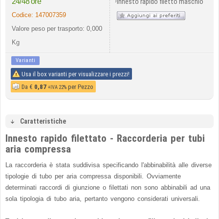
›
24/48 ore
Innesto rapido filetto maschio
Codice:
147007359
Valore peso per trasporto: 0,000
Kg
Varianti
Usa il box varianti per visualizzare i prezzi!
Da
€
0,87
per Pezzo
+IVA 22%
Caratteristiche
Innesto rapido filettato - Raccorderia per tubi
aria compressa
La raccorderia è stata suddivisa specificando l'abbinabilità alle diverse
tipologie di tubo per aria compressa disponibili. Ovviamente
determinati raccordi di giunzione o filettati non sono abbinabili ad una
sola tipologia di tubo aria, pertanto vengono considerati universali.